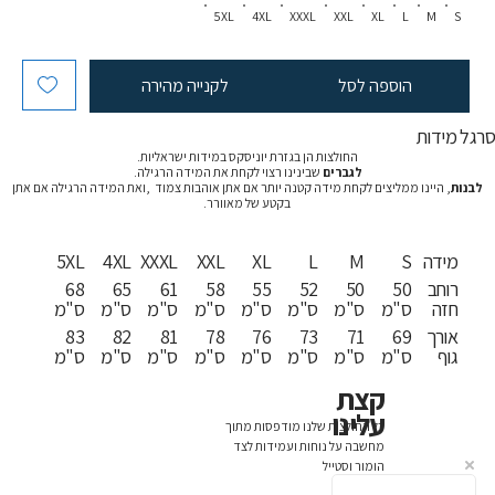
5XL
4XL
XXXL
XXL
XL
L
M
S
הוספה לסל
לקנייה מהירה
רגל מידות
החולצות הן בגזרת יוניסקס במידות ישראליות.
לגברים
שבינינו רצוי לקחת את המידה הרגילה.
לבנות
, היינו ממליצים לקחת מידה קטנה יותר אם אתן אוהבות צמוד ,ואת המידה הרגילה אם אתן
בקטע של מאוורר.
מידה
S
M
L
XL
XXL
XXXL
4XL
5XL
רוחב
50
50
52
55
58
61
65
68
חזה
ס"מ
ס"מ
ס"מ
ס"מ
ס"מ
ס"מ
ס"מ
ס"מ
אורך
69
71
73
76
78
81
82
83
גוף
ס"מ
ס"מ
ס"מ
ס"מ
ס"מ
ס"מ
ס"מ
ס"מ
קצת
עלינו
כל החולצות שלנו מודפסות מתוך
מחשבה על נוחות ועמידות לצד
הומור וסטייל