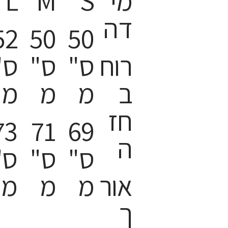
מי
S
M
L
דה
52
50
50
רוח
ס"
ס"
ס"
ב
מ
מ
מ
חז
73
71
69
ה
ס"
ס"
ס"
אור
מ
מ
מ
ך