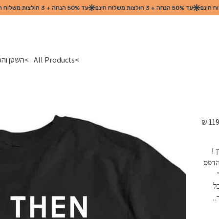
>
All Products
>
השטן וה
מחיר
מקורי
!  
הדפס 
 
בכל 
.