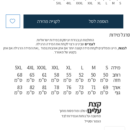
5XL
4XL
XXXL
XXL
XL
L
M
S
הוספה לסל
לקנייה מהירה
רגל מידות
החולצות הן בגזרת יוניסקס במידות ישראליות.
לגברים
שבינינו רצוי לקחת את המידה הרגילה.
לבנות
, היינו ממליצים לקחת מידה קטנה יותר אם אתן אוהבות צמוד ,ואת המידה הרגילה אם אתן
בקטע של מאוורר.
מידה
S
M
L
XL
XXL
XXXL
4XL
5XL
רוחב
50
50
52
55
58
61
65
68
חזה
ס"מ
ס"מ
ס"מ
ס"מ
ס"מ
ס"מ
ס"מ
ס"מ
אורך
69
71
73
76
78
81
82
83
גוף
ס"מ
ס"מ
ס"מ
ס"מ
ס"מ
ס"מ
ס"מ
ס"מ
קצת
עלינו
כל החולצות שלנו מודפסות מתוך
מחשבה על נוחות ועמידות לצד
הומור וסטייל