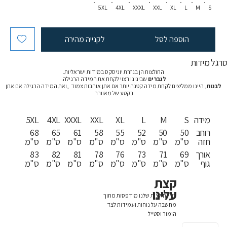
5XL
4XL
XXXL
XXL
XL
L
M
S
הוספה לסל
לקנייה מהירה
רגל מידות
החולצות הן בגזרת יוניסקס במידות ישראליות.
לגברים
שבינינו רצוי לקחת את המידה הרגילה.
לבנות
, היינו ממליצים לקחת מידה קטנה יותר אם אתן אוהבות צמוד ,ואת המידה הרגילה אם אתן
בקטע של מאוורר.
מידה
S
M
L
XL
XXL
XXXL
4XL
5XL
רוחב
50
50
52
55
58
61
65
68
חזה
ס"מ
ס"מ
ס"מ
ס"מ
ס"מ
ס"מ
ס"מ
ס"מ
אורך
69
71
73
76
78
81
82
83
גוף
ס"מ
ס"מ
ס"מ
ס"מ
ס"מ
ס"מ
ס"מ
ס"מ
קצת
עלינו
כל החולצות שלנו מודפסות מתוך
מחשבה על נוחות ועמידות לצד
הומור וסטייל