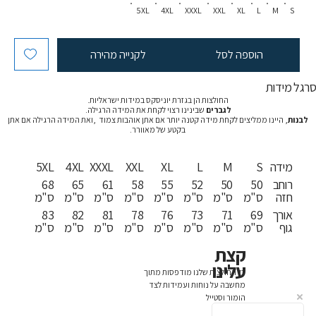
5XL
4XL
XXXL
XXL
XL
L
M
S
הוספה לסל
לקנייה מהירה
רגל מידות
החולצות הן בגזרת יוניסקס במידות ישראליות.
לגברים
שבינינו רצוי לקחת את המידה הרגילה.
לבנות
, היינו ממליצים לקחת מידה קטנה יותר אם אתן אוהבות צמוד ,ואת המידה הרגילה אם אתן
בקטע של מאוורר.
מידה
S
M
L
XL
XXL
XXXL
4XL
5XL
רוחב
50
50
52
55
58
61
65
68
חזה
ס"מ
ס"מ
ס"מ
ס"מ
ס"מ
ס"מ
ס"מ
ס"מ
אורך
69
71
73
76
78
81
82
83
גוף
ס"מ
ס"מ
ס"מ
ס"מ
ס"מ
ס"מ
ס"מ
ס"מ
קצת
עלינו
כל החולצות שלנו מודפסות מתוך
מחשבה על נוחות ועמידות לצד
הומור וסטייל