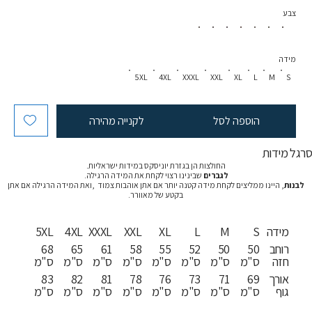
צבע
מידה
5XL
4XL
XXXL
XXL
XL
L
M
S
הוספה לסל
לקנייה מהירה
רגל מידות
החולצות הן בגזרת יוניסקס במידות ישראליות.
לגברים
שבינינו רצוי לקחת את המידה הרגילה.
לבנות
, היינו ממליצים לקחת מידה קטנה יותר אם אתן אוהבות צמוד ,ואת המידה הרגילה אם אתן
בקטע של מאוורר.
מידה
S
M
L
XL
XXL
XXXL
4XL
5XL
רוחב
50
50
52
55
58
61
65
68
חזה
ס"מ
ס"מ
ס"מ
ס"מ
ס"מ
ס"מ
ס"מ
ס"מ
אורך
69
71
73
76
78
81
82
83
גוף
ס"מ
ס"מ
ס"מ
ס"מ
ס"מ
ס"מ
ס"מ
ס"מ