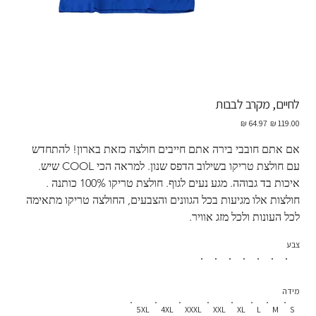
לחיים, מקרב לבבות
מחיר
מחיר
מקורי
מבצע
אם אתם חובבי בירה אתם חייבים חולצה כזאת בארון! להתחדש 
עם חולצת טריקו בשילוב הדפס שנון. למראה הכי COOL שיש. 
איכות בד גבוהה. מגע נעים לגוף. חולצת טריקו 100% כותנה . 
חולצות אלו מגיעות בכל הגוונים והצבעים, החולצה טריקו מתאימה 
לכל העונות ולכל מזג אוויר. 
צבע
מידה
5XL
4XL
XXXL
XXL
XL
L
M
S