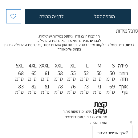
הוספה לסל
לקנייה מהירה
רגל מידות
החולצות הן בגזרת יוניסקס במידות ישראליות.
לגברים
שבינינו רצוי לקחת את המידה הרגילה.
לבנות
, היינו ממליצים לקחת מידה קטנה יותר אם אתן אוהבות צמוד ,ואת המידה הרגילה אם אתן
בקטע של מאוורר.
מידה
S
M
L
XL
XXL
XXXL
4XL
5XL
רוחב
50
50
52
55
58
61
65
68
חזה
ס"מ
ס"מ
ס"מ
ס"מ
ס"מ
ס"מ
ס"מ
ס"מ
אורך
69
71
73
76
78
81
82
83
גוף
ס"מ
ס"מ
ס"מ
ס"מ
ס"מ
ס"מ
ס"מ
ס"מ
קצת
עלינו
כל החולצות שלנו מודפסות מתוך
מחשבה על נוחות ועמידות לצד
הומור וסטייל
איך אפשר לעזור?