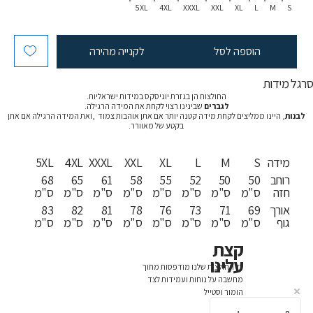
5XL
4XL
XXXL
XXL
XL
L
M
S
הוספה לסל
לקנייה מהירה
רגל מידות
החולצות הן בגזרת יוניסקס במידות ישראליות.
לגברים
שבינינו רצוי לקחת את המידה הרגילה.
לבנות
, היינו ממליצים לקחת מידה קטנה יותר אם אתן אוהבות צמוד ,ואת המידה הרגילה אם אתן
בקטע של מאוורר.
מידה
S
M
L
XL
XXL
XXXL
4XL
5XL
רוחב
50
50
52
55
58
61
65
68
חזה
ס"מ
ס"מ
ס"מ
ס"מ
ס"מ
ס"מ
ס"מ
ס"מ
אורך
69
71
73
76
78
81
82
83
גוף
ס"מ
ס"מ
ס"מ
ס"מ
ס"מ
ס"מ
ס"מ
ס"מ
קצת
עלינו
כל החולצות שלנו מודפסות מתוך
מחשבה על נוחות ועמידות לצד
הומור וסטייל