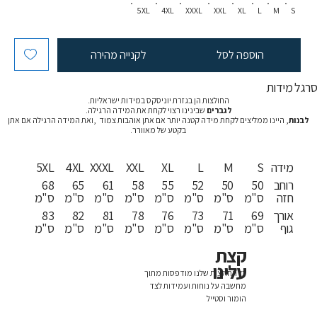
5XL
4XL
XXXL
XXL
XL
L
M
S
הוספה לסל
לקנייה מהירה
רגל מידות
החולצות הן בגזרת יוניסקס במידות ישראליות.
לגברים
שבינינו רצוי לקחת את המידה הרגילה.
לבנות
, היינו ממליצים לקחת מידה קטנה יותר אם אתן אוהבות צמוד ,ואת המידה הרגילה אם אתן
בקטע של מאוורר.
מידה
S
M
L
XL
XXL
XXXL
4XL
5XL
רוחב
50
50
52
55
58
61
65
68
חזה
ס"מ
ס"מ
ס"מ
ס"מ
ס"מ
ס"מ
ס"מ
ס"מ
אורך
69
71
73
76
78
81
82
83
גוף
ס"מ
ס"מ
ס"מ
ס"מ
ס"מ
ס"מ
ס"מ
ס"מ
קצת
עלינו
כל החולצות שלנו מודפסות מתוך
מחשבה על נוחות ועמידות לצד
הומור וסטייל