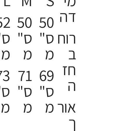
מי
S
M
L
דה
52
50
50
רוח
ס"
ס"
ס"
ב
מ
מ
מ
חז
73
71
69
ה
ס"
ס"
ס"
אור
מ
מ
מ
ך