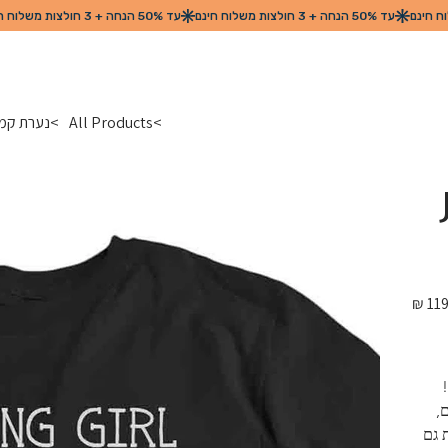
>
All Products
>
נערת קמפ
מחיר
מקורי
 
ם, 
 גם 