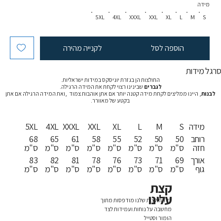
מידה
5XL
4XL
XXXL
XXL
XL
L
M
S
הוספה לסל
לקנייה מהירה
רגל מידות
החולצות הן בגזרת יוניסקס במידות ישראליות.
לגברים
שבינינו רצוי לקחת את המידה הרגילה.
לבנות
, היינו ממליצים לקחת מידה קטנה יותר אם אתן אוהבות צמוד ,ואת המידה הרגילה אם אתן
בקטע של מאוורר.
מידה
S
M
L
XL
XXL
XXXL
4XL
5XL
רוחב
50
50
52
55
58
61
65
68
חזה
ס"מ
ס"מ
ס"מ
ס"מ
ס"מ
ס"מ
ס"מ
ס"מ
אורך
69
71
73
76
78
81
82
83
גוף
ס"מ
ס"מ
ס"מ
ס"מ
ס"מ
ס"מ
ס"מ
ס"מ
קצת
עלינו
כל החולצות שלנו מודפסות מתוך
מחשבה על נוחות ועמידות לצד
הומור וסטייל