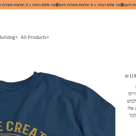
>
All Products
>
Bulldog / בולדו
מחיר
מקורי
יקו 
בוש 
תנה . חולצות אלו 
כל 