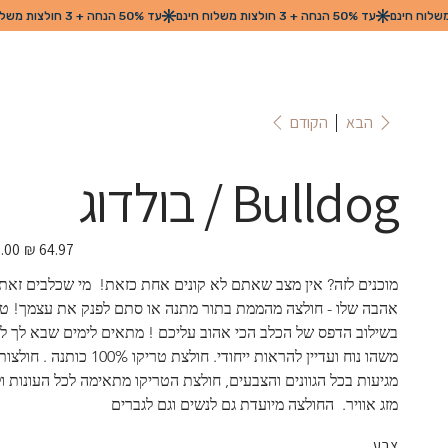
הקודם
הבא
Bulldog / בולדוג
מחיר
מבצע
מוכנים לזה? אין מצב שאתם לא קונים אחת כזאת!  מי שכלבים זאת 
אהבה שלו - חולצה מהממת בתור מתנה או סתם לפנק את עצמך! טר
בשילוב הדפס של הכלב הכי אהוב עליכם ! מתאים לימים שבא לך לל
משהו נוח ועדיין להראות ייחודי. חולצת טריקו 100% כו
מגיעות בכל הגוונים והצבעים, חולצת הטריקו מתאימה לכל העונות ול
מזג אוויר.  החולצה מיועדת גם לנשים וגם לגברים
צבע