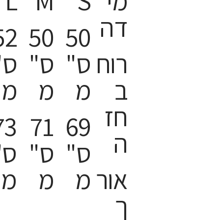
מי
S
M
L
דה
52
50
50
רוח
ס"
ס"
ס"
ב
מ
מ
מ
חז
73
71
69
ה
ס"
ס"
ס"
אור
מ
מ
מ
ך