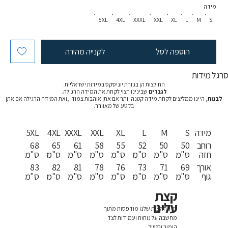
מידה
5XL
4XL
XXXL
XXL
XL
L
M
S
הוספה לסל
לקנייה מהירה
רגל מידות
החולצות הן בגזרת יוניסקס במידות ישראליות.
לגברים
שבינינו רצוי לקחת את המידה הרגילה.
לבנות
, היינו ממליצים לקחת מידה קטנה יותר אם אתן אוהבות צמוד ,ואת המידה הרגילה אם אתן
בקטע של מאוורר.
מידה
S
M
L
XL
XXL
XXXL
4XL
5XL
רוחב
50
50
52
55
58
61
65
68
חזה
ס"מ
ס"מ
ס"מ
ס"מ
ס"מ
ס"מ
ס"מ
ס"מ
אורך
69
71
73
76
78
81
82
83
גוף
ס"מ
ס"מ
ס"מ
ס"מ
ס"מ
ס"מ
ס"מ
ס"מ
קצת
עלינו
כל החולצות שלנו מודפסות מתוך
מחשבה על נוחות ועמידות לצד
הומור וסטייל