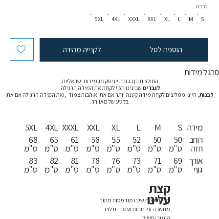
מידה
5XL
4XL
XXXL
XXL
XL
L
M
S
הוספה לסל
לקנייה מהירה
רגל מידות
החולצות הן בגזרת יוניסקס במידות ישראליות.
לגברים
שבינינו רצוי לקחת את המידה הרגילה.
לבנות
, היינו ממליצים לקחת מידה קטנה יותר אם אתן אוהבות צמוד ,ואת המידה הרגילה אם אתן
בקטע של מאוורר.
מידה
S
M
L
XL
XXL
XXXL
4XL
5XL
רוחב
50
50
52
55
58
61
65
68
חזה
ס"מ
ס"מ
ס"מ
ס"מ
ס"מ
ס"מ
ס"מ
ס"מ
אורך
69
71
73
76
78
81
82
83
גוף
ס"מ
ס"מ
ס"מ
ס"מ
ס"מ
ס"מ
ס"מ
ס"מ
קצת
עלינו
כל החולצות שלנו מודפסות מתוך
מחשבה על נוחות ועמידות לצד
הומור וסטייל