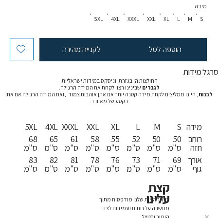
מידה
5XL
4XL
XXXL
XXL
XL
L
M
S
הוספה לסל
לקנייה מהירה
רגל מידות
החולצות הן בגזרת יוניסקס במידות ישראליות.
לגברים
שבינינו רצוי לקחת את המידה הרגילה.
לבנות
, היינו ממליצים לקחת מידה קטנה יותר אם אתן אוהבות צמוד ,ואת המידה הרגילה אם אתן
בקטע של מאוורר.
מידה
S
M
L
XL
XXL
XXXL
4XL
5XL
רוחב
50
50
52
55
58
61
65
68
חזה
ס"מ
ס"מ
ס"מ
ס"מ
ס"מ
ס"מ
ס"מ
ס"מ
אורך
69
71
73
76
78
81
82
83
גוף
ס"מ
ס"מ
ס"מ
ס"מ
ס"מ
ס"מ
ס"מ
ס"מ
קצת
עלינו
כל החולצות שלנו מודפסות מתוך
מחשבה על נוחות ועמידות לצד
הומור וסטייל