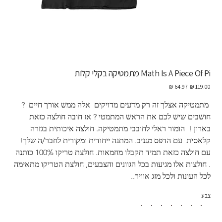
Math Is A Piece Of Pi מתמטיקה בקלי קלות
מחיר
מחיר
מקורי
מבצע
 מתמטיקה אצלך זה רק מדעים מדויקים  אלה ממש אורך חיים  ?  
חושבים שיש לכם את הראש המתמטי ? אז חובה חולצה כזאת 
בארון !  הומור ראלי לחובבי מתמטיקה. חולצה איכותית בגזרה 
קלאסית  עם הדפס מגניב. המתנה ייחודית ומקורית לחבר/ה שלך! 
עם חולצה כזאת תמיד תקבלו מחמאות. חולצת טריקו 100% כותנה 
. חולצות אלו מגיעות בכל הגוונים והצבעים, חולצת הטריקו מתאימה 
לכל העונות ולכל מזג אוויר..
צבע