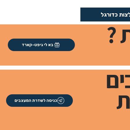
צות כדורגל
 ?
בא לי גיפט-קארד
ים
ת
כניסה לשדרת המעצבים