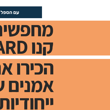
עם הספל
מחפשים
קנו GIFT CARD
הכירו א
אמנים ש
ייחודיות