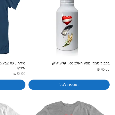
בקבוק סמלי מסע האלכימאי ❤️‍🩹🪶🌾
מידה XXL
פיזיקה
מחיר
מחיר
הוספה לסל