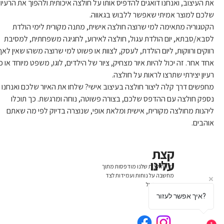
את העיצוב, ואנחנו דואגים להדפיס אותו על חולצה איכותית ולהפוך את הרעיון 
שלכם למוצר אמיתי שאפשר ללבוש בגאווה.
הקטגוריה מתאימה למי שרוצה חולצה אישית, מתנה מקורית לימי הולדת 
לסבא/סבתא, יום הולדת עגול, חולצה לאירוע, לחגיגה משפחתית, למסיבת 
רווקים ורווקות, ליום הולדת, לעסק, לצוות או פשוט למי שרוצה משהו שאין לאף
אחד אחר. זה יכול להיות איור מצחיק, ציור של הילדים, לוגו, משפט מיוחד או כ
רעיון יצירתי שתרצו לראות על חולצה.
מחפשים דרך קלה ליצור חולצה בעיצוב אישי? שלחו את האיור שלכם ואנחנו 
נספק חולצה עם ההדפס שלכם, בצורה פשוטה, נוחה ומרגשת. כך תוכלו 
ליהנות מחולצה מקורית, אישית ומלאת אופי, שנוצרה בדיוק לפי מה שאתם 
אוהבים.
קצת
עלינו
כל החולצות שלנו מודפסות מתוך
מחשבה על נוחות ועמידות לצד
הומור וסטייל
איך אפשר לעזור?