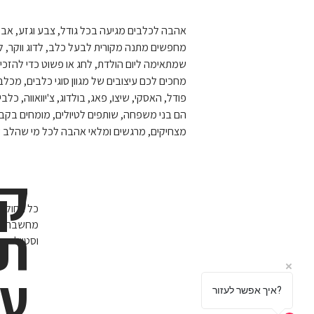
אהבה לכלבים מגיעה בכל גודל, צבע וגזע, אבל
מחפשים מתנה מקורית לבעל כלב, לדוג ווקר, ל
שמתאימה ליום הולדת, לחג או פשוט כדי להזכי
מחכים לכם עיצובים של מגוון סוגי כלבים, מכלבי
פודל, האסקי, שיצו, פאג, בולדוג, צ'יוואווה, כ
הם בני משפחה, שותפים לטיולים, מומחים בקבל
מצחיקים, מרגשים ומלאי אהבה לכל מי שהלב ש
ק
כל החולצו
ת
מחשבה על 
וסטייל
על
איך אפשר לעזור?