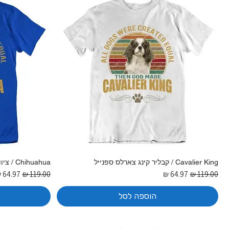
Cavalier King / קבליר קינג צארלס ספנייל
Chihuahua / ציוואווה
מחיר רגיל
מחיר מבצע
מחיר רגיל
מחיר מ
הוספה לסל