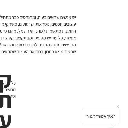
יש אנשים שרואים בעיה, ומהנדסים כבר מתחילי
עיצובים חכמים, נוסחאות, שרטוטים, משחקי מילים
החולצות מתאימות למהנדסי חשמל, מהנדסי מכונו
אפשרי, כל עוד יש מספיק זמן, תקציב וקפה. הן
מחפשים מתנה מקורית למהנדס או למהנדסת? חו
שתמיד מוצא פתרון. בחרו את העיצוב שמתאים ל
ק
כל החולצו
ת
מחשבה על 
וסטייל
על
איך אפשר לעזור?