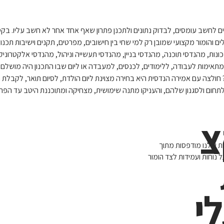
ם לחשב עומסים, לבדוק נתונים ולתכנן פתרון שאף אחד אחר לא חשב עליו. בקט
 והומור מקצועי שמובן רק למי שחי בין חישובים, מפרטים, תקנים וישיבות תכנון.
ת, מהנדסי תוכנה, מהנדסי בניין, מהנדסי תעשייה וניהול, מהנדסי אלקטרוניק
 מתאימות לעבודה, ללימודים, לכנסים, למעבדה או ליום שבו התכנון היה מושלם
לצה עם אמירה הנדסית היא בחירה מצוינת ליום הולדת, לסיום תואר, לקבלת 
תחום ולסגנון שלהם, והעניקו מתנה שימושית, מצחיקה ומתוכננת היטב עד הפרט
צ
ת שלנו מודפסות מתוך
נוחות ועמידות לצד הומור
י