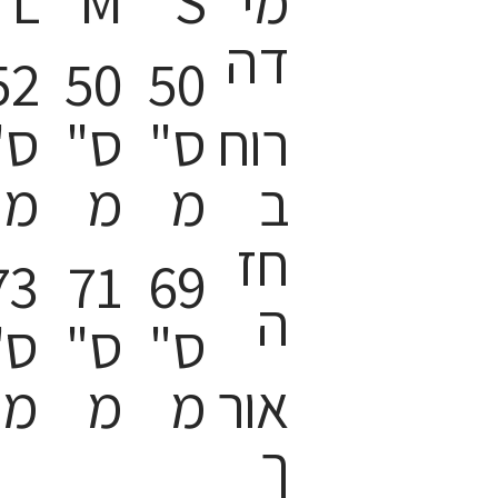
מי
S
M
L
דה
52
50
50
רוח
ס"
ס"
ס"
ב
מ
מ
מ
חז
73
71
69
ה
ס"
ס"
ס"
אור
מ
מ
מ
ך