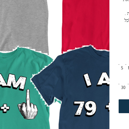
צת טריקו 100% כותנה . 
ל 
S
30