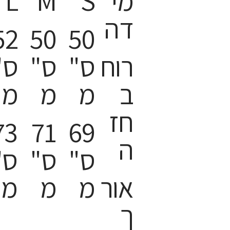
מי
S
M
L
דה
52
50
50
רוח
ס"
ס"
ס"
ב
מ
מ
מ
חז
73
71
69
ה
ס"
ס"
ס"
אור
מ
מ
מ
ך