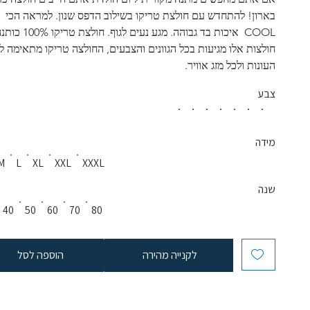
בארון! להתחדש עם חולצת טריקו בשילוב הדפס שנון. למראה הכי 
COOL  איכות בד גבוהה. מגע נעים לגוף. חול
חולצות אלו מגיעות בכל הגוונים והצבעים, החולצה טריקו מתאימה לכ
העונות ולכל מזג אוויר.
צבע
מידה
M
L
XL
XXL
XXXL
שנה
40
50
60
70
80
לקנייה מהירה
הוספה לסל