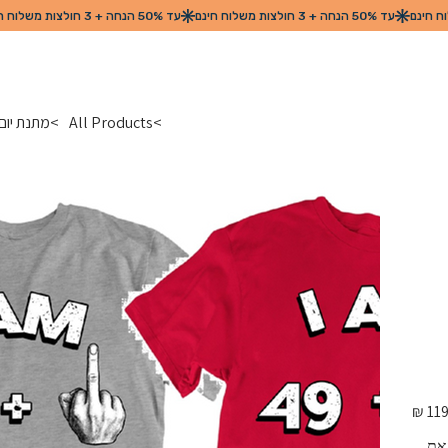
>
All Products
>
מתנת יום הולדת עגול 0/70/80
מחיר
מקורי
את 