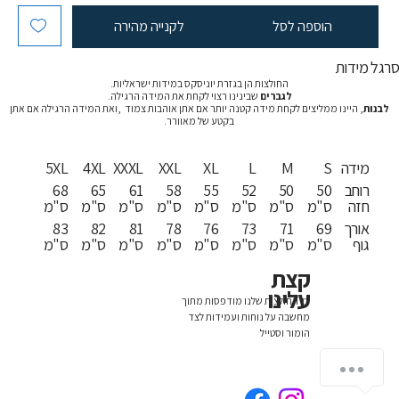
הוספה לסל
לקנייה מהירה
רגל מידות
החולצות הן בגזרת יוניסקס במידות ישראליות.
לגברים
שבינינו רצוי לקחת את המידה הרגילה.
לבנות
, היינו ממליצים לקחת מידה קטנה יותר אם אתן אוהבות צמוד ,ואת המידה הרגילה אם אתן
בקטע של מאוורר.
מידה
S
M
L
XL
XXL
XXXL
4XL
5XL
רוחב
50
50
52
55
58
61
65
68
חזה
ס"מ
ס"מ
ס"מ
ס"מ
ס"מ
ס"מ
ס"מ
ס"מ
אורך
69
71
73
76
78
81
82
83
גוף
ס"מ
ס"מ
ס"מ
ס"מ
ס"מ
ס"מ
ס"מ
ס"מ
קצת
עלינו
כל החולצות שלנו מודפסות מתוך
מחשבה על נוחות ועמידות לצד
הומור וסטייל