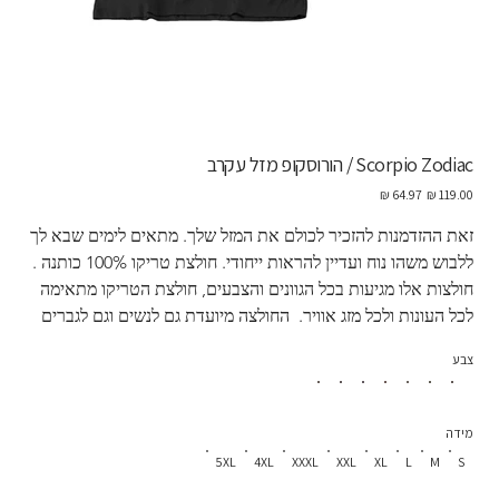
Scorpio Zodiac / הורוסקופ מזל עקרב
מחיר
מחיר
מקורי
מבצע
זאת ההזדמנות להזכיר לכולם את המזל שלך. מתאים לימים שבא לך 
ללבוש משהו נוח ועדיין להראות ייחודי. חולצת טריקו 100% כותנה . 
חולצות אלו מגיעות בכל הגוונים והצבעים, חולצת הטריקו מתאימה 
לכל העונות ולכל מזג אוויר.  החולצה מיועדת גם לנשים וגם לגברים
צבע
מידה
5XL
4XL
XXXL
XXL
XL
L
M
S